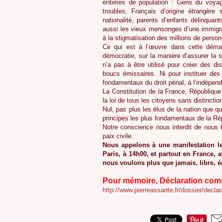
entières de population : Gens du voya
troubles, Français d’origine étrangère
nationalité, parents d’enfants délinquan
aussi les vieux mensonges d’une immigrat
à la stigmatisation des millions de personn
Ce qui est à l’œuvre dans cette démar
démocratie, sur la manière d’assurer la s
n’a pas à être utilisé pour créer des di
boucs émissaires. Ni pour instituer des
fondamentaux du droit pénal, à l’indépenda
La Constitution de la France, République 
la loi de tous les citoyens sans distinction
Nul, pas plus les élus de la nation que qui
principes les plus fondamentaux de la Ré
Notre conscience nous interdit de nous ta
paix civile.
Nous appelons à une manifestation l
Paris, à 14h00, et partout en France, 
nous voulons plus que jamais, libre, ég
Pour mémoire, Déclaration comm
http://www.pierreassante.fr/dossier/de