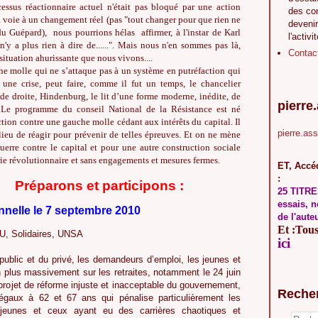
cessus réactionnaire actuel n'était pas bloqué par une action
des co
a voie à un changement réel (pas "tout changer pour que rien ne
devenir
u Guépard), nous pourrions hélas affirmer, à l'instar de Karl
l'activi
n'y a plus rien à dire de......". Mais nous n'en sommes pas là,
Contac
situation ahurissante que nous vivons....
e molle qui ne s’attaque pas à un système en putréfaction qui
une crise, peut faire, comme il fut un temps, le chancelier
de droite, Hindenburg, le lit d’une forme moderne, inédite, de
pierre
 Le programme du conseil National de la Résistance est né
tion contre une gauche molle cédant aux intérêts du capital. Il
pierre.as
lieu de réagir pour prévenir de telles épreuves. Et on ne mène
uerre contre le capital et pour une autre construction sociale
rie révolutionnaire et sans engagements et mesures fermes.
ET, Accéd
:
Préparons et participons :
25 TITRE
essais, n
nnelle le 7 septembre 2010
de l'aute
Et :Tous 
, Solidaires, UNSA
ici
public et du privé, les demandeurs d’emploi, les jeunes et
n plus massivement sur les retraites, notamment le 24 juin
u projet de réforme injuste et inacceptable du gouvernement,
Reche
égaux à 62 et 67 ans qui pénalise particulièrement les
 jeunes et ceux ayant eu des carrières chaotiques et