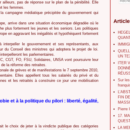
 ailleurs, pas de réponse sur le plan de la pénibilité. Elle
et les femmes.
 la campagne médiatique précipitée du gouvernement qui
Articl
ope, arrive dans une situation économique dégradée où le
 plus fortement les jeunes et les seniors. Les politiques
HEGEL
urope en aggravant les inégalités et hypothèquent fortement
QUANT
t à interpeller le gouvernement et ses représentants, aux
IMMIG
jour du Conseil des ministres qui adoptera le projet de loi.
QUELL
interpelleront les parlementaires.
UN TE
C, CGT, FO, FSU, Solidaires, UNSA vont poursuivre leur
ITER 
 de la réforme des retraites.
DONNÉ
ionale de grèves et de manifestations le 7 septembre 2010,
RÉUSS
ntaire. Elles appellent tous les salariés du privé et du
Sur le
nes et les retraités à construire ce jour une mobilisation
franqu
L’ABS
FIN D
e et à la politique du pilori : liberté, égalité,
MASS
Pierre
17. M
QUEST
ait le choix de jeter à la vindicte publique des catégories
LA ME