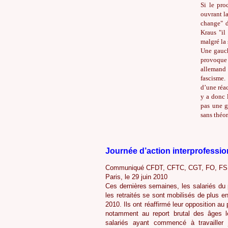
Si le pro
ouvrant l
change" d
Kraus "il 
malgré la 
Une gauch
provoque 
allemand 
fascisme.
d’une réac
y a donc 
pas une g
sans théo
Journée d’action interprofessio
Communiqué CFDT, CFTC, CGT, FO, FSU
Paris, le 29 juin 2010
Ces dernières semaines, les salariés du 
les retraités se sont mobilisés de plus e
2010. Ils ont réaffirmé leur opposition a
notamment au report brutal des âges l
salariés ayant commencé à travailler