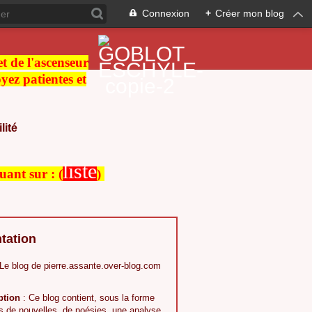
Connexion
+
Créer mon blog
 et de l'ascenseur
ez patientes et
lité
liste
quant sur :
(
)
tation
 Le blog de pierre.assante.over-blog.com
ption
: Ce blog contient, sous la forme
s,de nouvelles, de poésies, une analyse