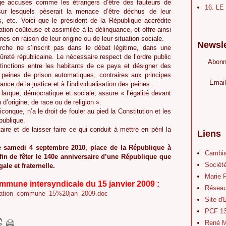
ge accusés comme les étrangers d’être des fauteurs de
16. L
 sur lesquels pèserait la menace d’être déchus de leur
ts, etc. Voici que le président de la République accrédite
ion coûteuse et assimilée à la délinquance, et offre ainsi
es en raison de leur origine ou de leur situation sociale.
Newsle
che ne s’inscrit pas dans le débat légitime, dans une
ûreté républicaine. Le nécessaire respect de l’ordre public
Abonn
stinctions entre les habitants de ce pays et désigner des
 peines de prison automatiques, contraires aux principes
Email
nce de la justice et à l’individualisation des peines.
laïque, démocratique et sociale, assure « l’égalité devant
 d’origine, de race ou de religion ».
conque, n’a le droit de fouler au pied la Constitution et les
publique.
ire et de laisser faire ce qui conduit à mettre en péril la
Liens
e samedi 4 septembre 2010, place de la République à
Cambia
afin de fêter le 140e anniversaire d’une République que
Société
ale et fraternelle.
Marie 
mune intersyndicale du 15 janvier 2009 :
Réseau
claration_commune_15%20jan_2009.doc
Site d
PCF 1
René M