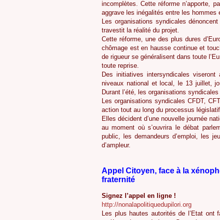
incomplètes. Cette réforme n’apporte, par
aggrave les inégalités entre les hommes 
Les organisations syndicales dénoncent
travestit la réalité du projet.
Cette réforme, une des plus dures d’Eur
chômage est en hausse continue et touche
de rigueur se généralisent dans toute l’E
toute reprise.
Des initiatives intersyndicales viseron
niveaux national et local, le 13 juillet, 
Durant l’été, les organisations syndicales 
Les organisations syndicales CFDT, CFT
action tout au long du processus législatif
Elles décident d’une nouvelle journée nat
au moment où s’ouvrira le débat parleme
public, les demandeurs d’emploi, les jeu
d’ampleur.
Appel Citoyen, face à la xénophobi
fraternité
Signez l’appel en ligne !
http://nonalapolitiquedupilori.org
Les plus hautes autorités de l’Etat ont f