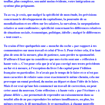
touffue, plus complexe, son unité moins évidente, votre intégration au
système plus prégnante.
Tu as vu, je crois, que malgré la spécificité de mon étude, les prévisions
concernant le développement du capitalisme, la poursuite de sa
mondialisation et ses effets sur les salaires, la survaleur, la surpopulation
relative se sont confirmées ; spécificité concernant les différences relatives
de situations sociale, économique, politique, idéelle ; malgré le différences
« tout court ».
Tu crains d’être quelquefois une « mouche du coche » par rapport à tes
commentaires sur mon travail et celui d’Yves S. Pour éviter cela, il te faut
plus de sens de la mesure, plus de patience, sans perdre ta spontanéité.
D’ailleurs il faut que tu considères que mes écrits sont une « réflexion à
haute voix ». C’est pour cela que je n’ai pas corrigé mes textes précédents
au fur et à mesure, à l’exception du livre
I
du capital pour l’édition
française en particulier. Je n’avais pas le temps de le faire et ce n’est pas
mon caractère de refaire sans cesse exactement le même chemin, cela me
provoque un ennui profond, du moins au départ et dans l’idée de le faire.
Mais il est vrai qu’une fois commencé un travail de correction, on peut
créer aussi du nouveau. Cette réflexion « à haute voix » par l’écriture « à
plume déliée », me permettait de reprendre un raisonnement dans sa
totalité afin de ne pas reproduire les mêmes insuffisances, ou plus, les
mêmes erreurs, le dé-normaliser, le re-normaliser, à chaque nouvelle