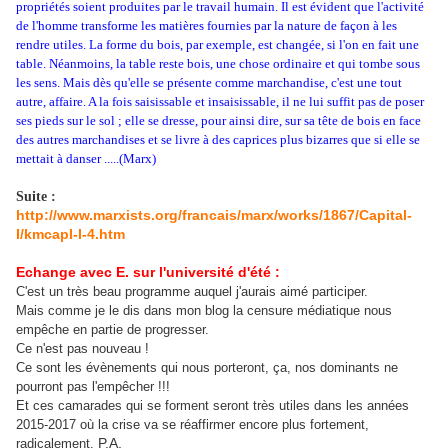
propriétés soient produites par le travail humain. Il est évident que l'activité
de l'homme transforme les matières fournies par la nature de façon à les
rendre utiles. La forme du bois, par exemple, est changée, si l'on en fait une
table. Néanmoins, la table reste bois, une chose ordinaire et qui tombe sous
les sens. Mais dès qu'elle se présente comme marchandise, c'est une tout
autre, affaire. A la fois saisissable et insaisissable, il ne lui suffit pas de poser
ses pieds sur le sol ; elle se dresse, pour ainsi dire, sur sa tête de bois en face
des autres marchandises et se livre à des caprices plus bizarres que si elle se
mettait à danser .....(Marx)
Suite :
http://www.marxists.org/francais/marx/works/1867/Capital-
I/kmcapI-I-4.htm
Echange avec E. sur l'université d'été :
C'est un très beau programme auquel j'aurais aimé participer.
Mais comme je le dis dans mon blog la censure médiatique nous
empêche en partie de progresser.
Ce n'est pas nouveau !
Ce sont les évènements qui nous porteront, ça, nos dominants ne
pourront pas l'empêcher !!!
Et ces camarades qui se forment seront très utiles dans les années
2015-2017 où la crise va se réaffirmer encore plus fortement,
P.A.
radicalement.