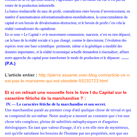
centre de la production industrielle.
La baisse tendancielle du taux de profit, contradiction entre besoin d’investissement, en
matière d’automatisation-informationnalisation-mondialisation, la suraccumulation du
capital et son besoin de dévalorisation-destruction, et le besoin de profit c’est cela la
réalité contradictoire du capitalisme.
En ce sens « Le Capital » et le mouvement communiste, marxiste, n’est en rien dépassé,
car la base de la réalité sociale n’a pas changé, comme le darwinisme, l’évolution des
espèces reste une base scientifique
pertinente, même si la génétique a modifié des
données importantes, et la réalité économique actuelle demandent à réactualiser, affiner
......
notre approche du capital pour transformer le mode de production et le dépasser.
(P.A.)
L'article entier :
http://pierre.assante.over-blog.com/article-ce-n-
est-pas-le-marxisme-qui-est-obsolete-55232723.html
Et si on relisait une nouvelle fois le livre I du Capital sur le
caractère fétiche de la marchandise ? :
IV. — Le caractère fétiche de la marchandise et son secret.
Une marchandise paraît au premier coup d'œil quelque chose de trivial et qui
se comprend de soi-même. Notre analyse a montré au contraire que c'est une
chose très complexe, pleine de subtilités métaphysiques et d'arguties
théologiques. En tant que valeur d'usage, il n'y a en elle rien de mystérieux,
soit qu'elle satisfasse les besoins de l'homme par ses propriétés, soit que ses