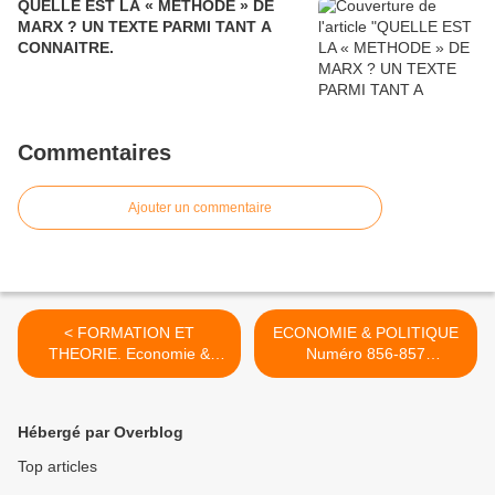
QUELLE EST LA « METHODE » DE
MARX ? UN TEXTE PARMI TANT A
CONNAITRE.
Commentaires
Ajouter un commentaire
< FORMATION ET
ECONOMIE & POLITIQUE
THEORIE. Economie &
Numéro 856-857
Politique. Extraits des N°
(novembre-décembre
816-817, 826-827, 836-837
2025) arrive.... >
Hébergé par Overblog
Top articles