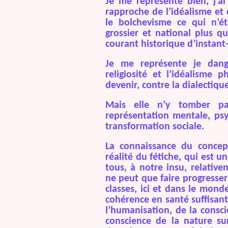
Je me représente bien,
j’a
rapproche de l’idéalisme et
le bolchevisme ce qui n’é
grossier et national plus q
courant historique d’instant
Je me représente je dang
religiosité et l’idéalisme 
devenir, contre la dialectiqu
Mais elle n’y tomber pas
représentation mentale, psy
transformation sociale.
La connaissance du concept
réalité du fétiche, qui est u
tous, à notre insu, relativ
ne peut que faire progresser l
classes, ici et dans le mond
cohérence en santé suffisan
l’humanisation, de la cons
conscience de la nature sur