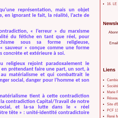
16. L
qu’une représentation, mais un objet
 en ignorant le fait, la réalité, l’acte de
Newsle
ontradiction, « l’erreur » du marxisme
Abonn
éalité du fétiche en tant que réel, pour
chisme sous sa forme religieuse,
Email
u « sauveur » conçue comme une forme
concrète et extérieure à soi.
u religieux
rejoint paradoxalement le
 en prétendant faire une part, un sort,
à
Liens
 au matérialisme et qui combattrait le
nger social, danger pour l’homme et son
Cambia
Société
Marie 
matérialisme tient à cette contradiction
Réseau
 la contradiction Capital/Travail de notre
Site d
cial, et la-sa lutte dans le « réel
PCF 1
re tête » : unité-identité contradictoire
René M