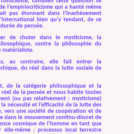
i conscience,
combien
cette question se
 de l’empiriocriticisme qui a hanté même
tait pas étonnant dans l’inachèvement
u’international bien qu’y tendant, de ce
-durée de pensée.
er de chuter dans le mysticisme, la
philosophique, contre la philosophie du
e matérialiste.
, au contraire, elle fait entrer la
chique, du réel dans la lutte sociale de
, de la catégorie philosophique et la
n réel de la pensée et nous habite toutes
ement (ou pas relativement : mysticisme)
a nécessité et l’efficacité de la lutte des
e, vers une société de coopération et de
te dans le mouvement continu-discret de
cience cosmique de l’homme en tant que
 elle-même ; processus local terrestre