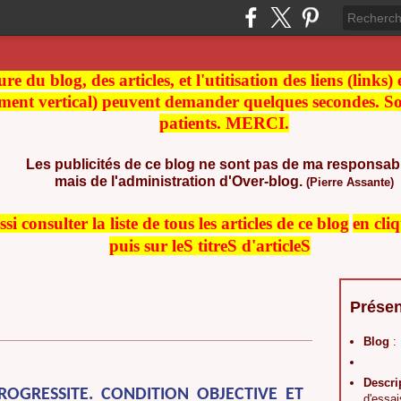
re du blog, des articles, et l'utitisation des liens (links)
ment vertical) peuvent demander quelques secondes. Soy
patients. MERCI.
Les publicités de ce blog ne sont pas de ma responsabi
mais de l'administration d'Over-blog.
(Pierre Assante)
i consulter la liste de t
ous les articles de ce blog
en cli
puis sur leS titreS d'articleS
Présen
Blog
:
Descri
ROGRESSITE. CONDITION OBJECTIVE ET
d'essai