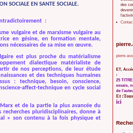
ON SOCIALE EN SANTE SOCIALE.
des co
devenir
l'activi
ontradictoirement :
Contac
me vulgaire et de marxisme vulgaire au
trice en gésine, en formation mentale,
pierre
ions nécessaires de sa mise en œuvre.
pierre.as
gaire est plus proche du matérialisme
oppement dialectique matérialiste de
partir de nos perceptions, de leur étude
ET, Accéd
naissances et des techniques humaines
:
25 TITRE
sus : technique, besoin, conscience,
essais, n
nscience-affect-technique en cycle social
de l'aute
Et :Tous 
ici
Marx et de la partie la plus avancée du
recherches pluridisciplinaires, donne à
al » son contenu à la fois physique et
Reche