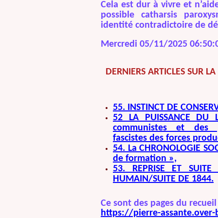
Cela est dur à vivre et n’aid
possible catharsis paroxys
identité contradictoire de 
Mercredi 05/11/2025 06:50:
DERNIERS ARTICLES SUR LA
55. INSTINCT DE CONSERV
52 LA PUISSANCE DU LI
communistes et des pa
fascistes des forces produ
54. La CHRONOLOGIE SOCIA
de formation »,
53. REPRISE ET SUIT
HUMAIN/SUITE DE 1844.
Ce sont des pages du recueil 
https://pierre-assante.over