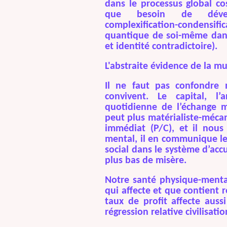
dans le processus global co
que besoin de dévelop
complexification-condensific
quantique de soi-même dans 
et identité contradictoire).
L'abstraite évidence de la m
Il ne faut pas confondre m
convivent. Le capital, l
quotidienne de l’échange 
peut plus matérialiste-méca
immédiat (P/C), et il nou
mental, il en communique le
social dans le système d’acc
plus bas de misère.
Notre santé physique-mentale
qui affecte et que contient 
taux de profit affecte auss
régression relative civilisati