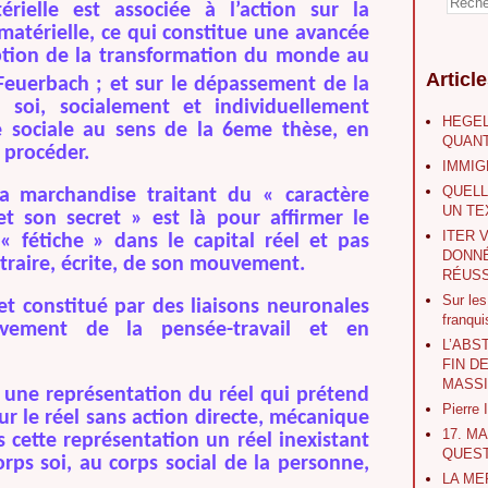
érielle est associée à l’action sur la
 matérielle, ce qui constitue une avancée
ption de la transformation du monde au
Articl
Feuerbach ; et sur le dépassement de la
 soi, socialement et individuellement
HEGEL
 sociale au sens de la 6eme thèse, en
QUANT
 procéder.
IMMIG
QUELL
la marchandise traitant du « caractère
UN TE
t son secret » est là pour affirmer le
ITER 
« fétiche » dans le capital réel et pas
DONNÉ
traire, écrite, de son mouvement.
RÉUSS
Sur le
et constitué par des liaisons neuronales
franqu
vement de la pensée-travail et en
L’ABS
FIN D
MASS
t une représentation du réel qui prétend
Pierre
r le réel sans action directe, mécanique
17. M
s cette représentation un réel inexistant
QUEST
rps soi, au corps social de la personne,
LA ME