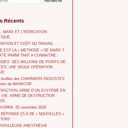
es Récents
, MARX ET L’INTRICATION
IQUE.
RATION ET COÛT DU TRAVAIL
E EST LA « METHODE » DE MARX ?
XTE PARMI TANT A CONNAITRE.
VIDEO. DES MILLIONS DE POINTS DE
ES, UNE SEULE OPÉRATION
IE.
s fouilles des CHARNIERS FASCISTES
istes de MANACOR
TRACTION, ARME D’UN SYSTÈME EN
E VIE, ARME DE DESTRUCTION
IVE
 IVORRA. 25 novembre 2020
A RÉPONSE (?) À DE « NOUVELLES »
IONS :
RVEILLEUSE ANESTHÉSIE