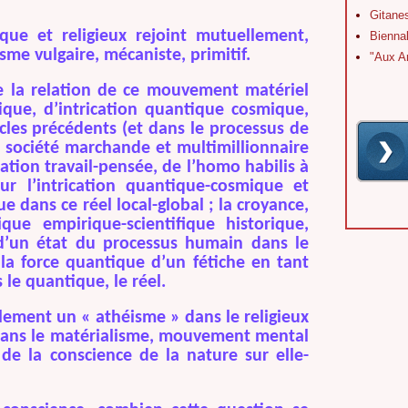
Gitane
ique et religieux rejoint mutuellement,
Bienna
sme vulgaire, mécaniste, primitif.
"Aux A
e la relation de ce mouvement matériel
ique, d’intrication quantique cosmique,
cles précédents (et dans le processus de
a société marchande et multimillionnaire
tion travail-pensée, de l’homo habilis à
r l’intrication quantique-cosmique et
 dans ce réel local-global ; la croyance,
que empirique-scientifique historique,
d’un état du processus humain dans le
la force quantique d’un fétiche en tant
le quantique, le réel.
lement un « athéisme » dans le religieux
dans le matérialisme, mouvement mental
de la conscience de la nature sur elle-