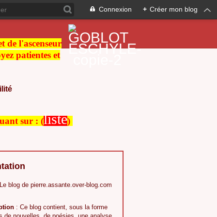
Connexion
+
Créer mon blog
 et de l'ascenseur
ez patientes et
lité
liste
quant sur :
(
)
tation
 Le blog de pierre.assante.over-blog.com
ption
: Ce blog contient, sous la forme
s,de nouvelles, de poésies, une analyse