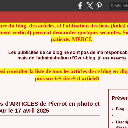
re du blog, des articles, et l'utitisation des liens (links)
ment vertical) peuvent demander quelques secondes. Soy
patients. MERCI.
Les publicités de ce blog ne sont pas de ma responsabi
mais de l'administration d'Over-blog.
(Pierre Assante)
i consulter la liste de t
ous les articles de ce blog
en cli
puis sur leS titreS d'articleS
Présen
 d'ARTICLES de Pierrot en photo et
Blog
:
ur le 17 avril 2025
Descri
d'essai