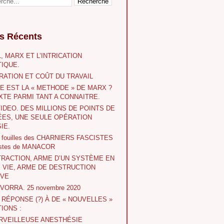
es Récents
, MARX ET L’INTRICATION
IQUE.
RATION ET COÛT DU TRAVAIL
E EST LA « METHODE » DE MARX ?
XTE PARMI TANT A CONNAITRE.
VIDEO. DES MILLIONS DE POINTS DE
ES, UNE SEULE OPÉRATION
IE.
s fouilles des CHARNIERS FASCISTES
istes de MANACOR
TRACTION, ARME D’UN SYSTÈME EN
E VIE, ARME DE DESTRUCTION
IVE
 IVORRA. 25 novembre 2020
A RÉPONSE (?) À DE « NOUVELLES »
IONS :
RVEILLEUSE ANESTHÉSIE