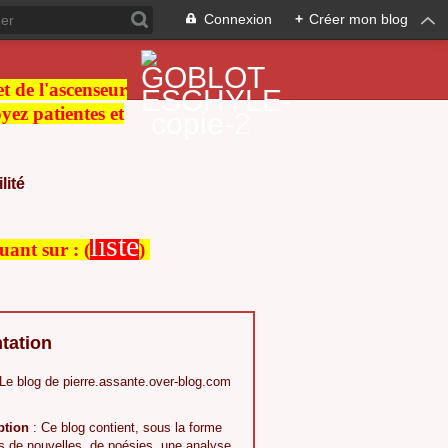
Connexion
+
Créer mon blog
 et de l'ascenseur
ez patientes et
lité
liste
quant sur :
(
)
tation
 Le blog de pierre.assante.over-blog.com
ption
: Ce blog contient, sous la forme
s,de nouvelles, de poésies, une analyse