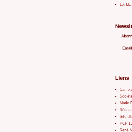
16. L
Newsle
Abonn
Email
Liens
Cambia
Société
Marie 
Réseau
Site d
PCF 1
René M