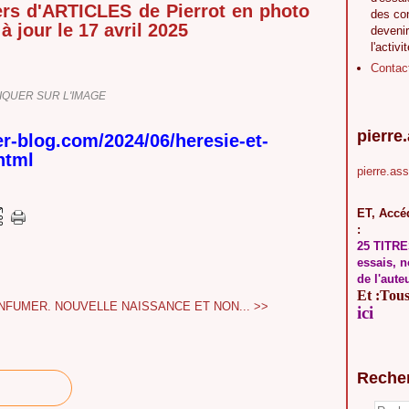
rs d'ARTICLES de Pierrot en photo
des co
à jour le 17 avril 2025
devenir
l'activi
Contac
IQUER SUR L'IMAGE
pierre
er-blog.com/2024/06/heresie-et-
html
pierre.as
ET, Accéd
:
25 TITRE
essais, n
de l'aute
Et :Tous 
ENFUMER.
NOUVELLE NAISSANCE ET NON... >>
ici
Reche