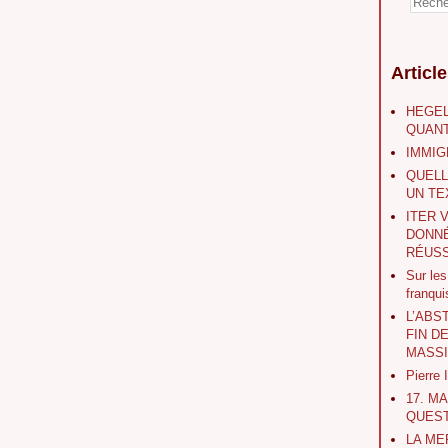
Articl
HEGEL
QUANT
IMMIG
QUELL
UN TE
ITER 
DONNÉ
RÉUSS
Sur le
franqu
L’ABS
FIN D
MASS
Pierre
17. M
QUEST
LA ME