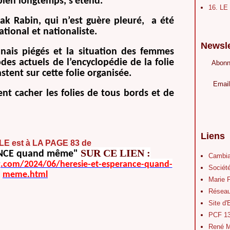
 bien longtemps, s’étend.
16. L
hak Rabin, qui n’est guère pleuré, a été
tional et nationaliste.
Newsle
anais piégés et la situation des femmes
des actuels de l’encyclopédie de la folie
Abonn
ent sur cette folie organisée.
Email
t cacher les folies de tous bords et de
Liens
LE est à LA PAGE 83 de
SUR CE LIEN :
NCE
quand même"
Cambia
og.com/2024/06/heresie-et-esperance-quand-
Société
meme.html
Marie 
Réseau
Site d
PCF 1
René M