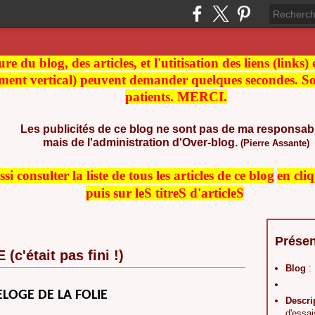
re du blog, des articles, et l'utitisation des liens (links)
ment vertical) peuvent demander quelques secondes. Soy
patients. MERCI.
Les publicités de ce blog ne sont pas de ma responsabi
mais de l'administration d'Over-blog.
(Pierre Assante)
i consulter la liste de t
ous les articles de ce blog
en cli
puis sur leS titreS d'articleS
Présen
c'était pas fini !)
Blog
:
ELOGE DE LA FOLIE
Descri
d'essai