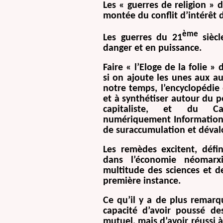
Les « guerres de religion » 
montée du conflit d’intérêt 
ème
Les guerres du 21
siècl
danger et en puissance.
Faire « l’Eloge de la folie »
si on ajoute les unes aux au
notre temps, l’encyclopédie
et à synthétiser autour du p
capitaliste, et du Cap
numériquement Informationna
de suraccumulation et dévalo
Les remèdes excitent, défi
dans l’économie néomarxi
multitude des sciences et d
première instance.
Ce qu’il y a de plus remarq
capacité d’avoir poussé des
mutuel, mais d’avoir réussi