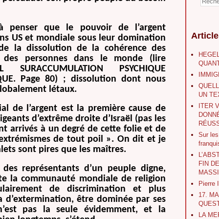
penser que le pouvoir de l’argent
Articl
ions US et mondiale sous leur domination
de la dissolution de la cohérence des
HEGEL
 des personnes dans le monde (lire
QUANT
L SURACCUMULATION PSYCHIQUE
IMMIG
E. Page 80) ; dissolution dont nous
QUELL
globalement létaux.
UN TE
ITER 
ial de l’argent est la première cause de
DONNÉ
rigeants d’extrême droite d’Israël (pas les
RÉUSS
ont arrivés à un degré de cette folie et de
Sur le
extrémismes de tout poil ». On dit et je
franqu
alets sont pires que les maîtres.
L’ABS
FIN D
 des représentants d’un peuple digne,
MASS
nte la communauté mondiale de religion
Pierre
ulairement de discrimination et plus
17. M
 d’extermination, être dominée par ses
QUEST
 n’est pas la seule évidemment, et la
LA ME