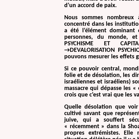
d’un accord de paix.
Nous sommes nombreux à 
concentré dans les institut
a été l’élément dominant 
personnes, du monde, et
PSYCHISME ET CAPITA
→DEVALORISATION PSYCHIQU
pouvons mesurer les effets 
Si ce pouvoir central, mond
folie et de désolation, les di
israéliennes et israéliens) s
massacre qui dépasse les « 
crois que c’est vrai que les v
Quelle désolation que voir
cultivé savant que représe
juive, qui a souffert séc
« récemment » dans la Shoa
propres extrémistes. Elle