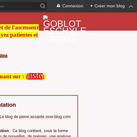
Connexion
+
Créer mon blog
 et de l'ascenseur
ez patientes et
lité
liste
quant sur :
(
)
tation
 Le blog de pierre.assante.over-blog.com
ption
: Ce blog contient, sous la forme
s,de nouvelles, de poésies, une analyse