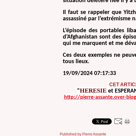
situation délétère née il y a
Il faut se rappeler que Yitz
assassiné par l’extrémisme na
L’épisode des portables lib
d’Afghanistan sont des épiso
qui me marquent et me dévast
Ces deux exemples ne peuven
tous lieux.
19/09/2024 07:17:33
CET ARTIC
HERESIE
"
et
ESPERA
http://pierre-assante.over-bl
Published by Pierre Assante