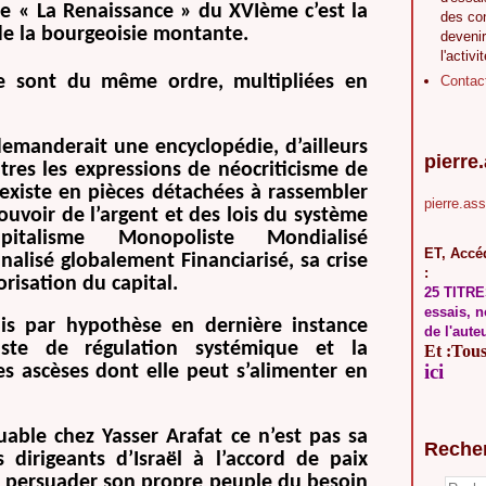
de « La Renaissance » du XVIème c’est la
des co
de la bourgeoisie montante.
devenir
l'activi
e sont du même ordre, multipliées en
Contac
 demanderait une encyclopédie, d’ailleurs
pierre
tres les expressions de néocriticisme de
 existe en pièces détachées à rassembler
pierre.as
ouvoir de l’argent et des lois du système
italisme Monopoliste Mondialisé
ET, Accéd
lisé globalement Financiarisé, sa crise
:
risation du capital.
25 TITRE
essais, n
nis par hypothèse en dernière instance
de l'aute
ste de régulation systémique et la
Et :Tous 
ici
es ascèses dont elle peut s’alimenter en
uable chez Yasser Arafat ce n’est pas sa
Reche
 dirigeants d’Israël à l’accord de paix
 à persuader son propre peuple du besoin