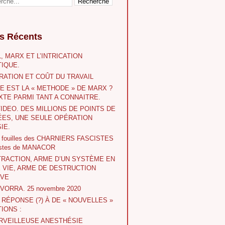
es Récents
, MARX ET L’INTRICATION
IQUE.
RATION ET COÛT DU TRAVAIL
E EST LA « METHODE » DE MARX ?
XTE PARMI TANT A CONNAITRE.
VIDEO. DES MILLIONS DE POINTS DE
ES, UNE SEULE OPÉRATION
IE.
s fouilles des CHARNIERS FASCISTES
istes de MANACOR
TRACTION, ARME D’UN SYSTÈME EN
E VIE, ARME DE DESTRUCTION
IVE
 IVORRA. 25 novembre 2020
A RÉPONSE (?) À DE « NOUVELLES »
IONS :
RVEILLEUSE ANESTHÉSIE