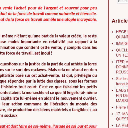
 vente l’achat pour de l’argent et souvent pour peu
hat de la force de travail comme naturelle et éternelle.
at de la force de travail semble une utopie incroyable,
Articl
HEGEL
ui-même n’étant qu’une part de la valeur créée, le reste
QUANT
cesse moins importante en relativité par rapport à la
IMMIG
omination que contient cette vente, y compris dans les
QUELL
te force de travail, est inouï !
UN TE
ITER 
uestions sur la justice de la part de qui achète la force
DONNÉ
ns sur le sort des esclaves. Mais cela ne résout en rien
RÉUSS
taliste basé sur cet achat-vente. Et qui, privilégié du
Sur le
que répondre par la lutte des classes, sous les formes
franqu
’histoire tout court. C’est ce que faisaient les petits
L’ABS
contestaient la monarchie et ce que fit Engels lui-même
FIN D
et capitaliste lui-même en aidant le mouvement ouvrier,
MASS
s leur action commune de libération du monde des
Pierre
vre, de production des biens matériels « tangibles » au
17. M
ns sociaux
QUEST
LA ME
eut et doit faire de soi-même, l’usage de soi par et pour