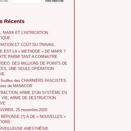
es Récents
, MARX ET L’INTRICATION
IQUE.
RATION ET COÛT DU TRAVAIL
E EST LA « METHODE » DE MARX ?
XTE PARMI TANT A CONNAITRE.
VIDEO. DES MILLIONS DE POINTS DE
ES, UNE SEULE OPÉRATION
IE.
s fouilles des CHARNIERS FASCISTES
istes de MANACOR
TRACTION, ARME D’UN SYSTÈME EN
E VIE, ARME DE DESTRUCTION
IVE
 IVORRA. 25 novembre 2020
A RÉPONSE (?) À DE « NOUVELLES »
IONS :
RVEILLEUSE ANESTHÉSIE