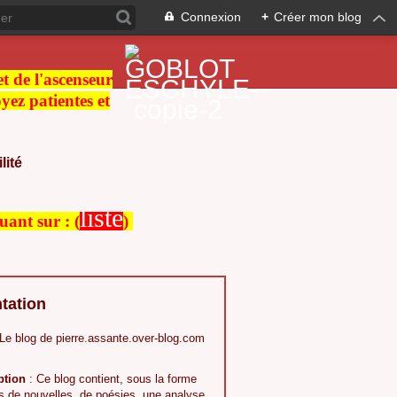
Connexion
+
Créer mon blog
 et de l'ascenseur
ez patientes et
lité
liste
quant sur :
(
)
tation
 Le blog de pierre.assante.over-blog.com
ption
: Ce blog contient, sous la forme
s,de nouvelles, de poésies, une analyse