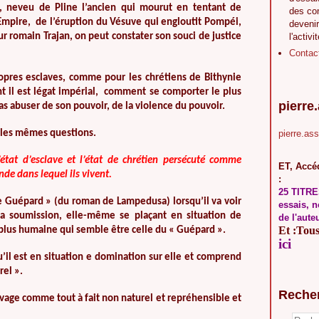
), neveu de Pline l’ancien qui mourut en tentant de
des co
l’Empire, de l’éruption du Vésuve qui engloutit Pompéi,
devenir
r romain Trajan, on peut constater son souci de justice
l'activi
Contac
opres esclaves, comme pour les chrétiens de Bithynie
nt il est légat impérial, comment se comporter le plus
pierre
abuser de son pouvoir, de la violence du pouvoir.
 les mêmes questions.
pierre.as
’état d’esclave et l’état de chrétien persécuté comme
ET, Accéd
de dans lequel ils vivent.
:
25 TITRE
le Guépard » (du roman de Lampedusa) lorsqu’il va voir
essais, n
 la soumission, elle-même se plaçant en situation de
de l'aute
Et :Tous 
 plus humaine qui semble être celle du « Guépard ».
ici
u’il est en situation e domination sur elle et comprend
rel ».
Reche
vage comme tout à fait non naturel et repréhensible et