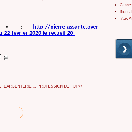
Gitane
Bienna
"Aux A
es » :
http://pierre-assante.over-
22-fevrier-2020.le-recueil-20-
, L’ARGENTERIE,...
PROFESSION DE FOI >>