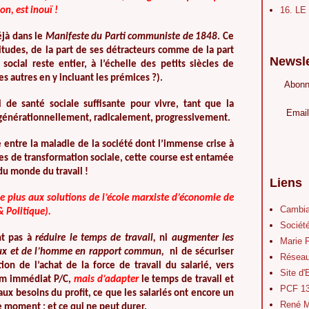
16. L
n, est inouï !
éjà dans le
Manifeste du Parti communiste de 1848
. Ce
itudes, de la part de ses détracteurs comme de la part
Newsle
ocial reste entier, à l’échelle des petits siècles de
es autres en y incluant les prémices ?).
Abonn
ni de santé sociale suffisante pour vivre, tant que la
Email
 générationnellement, radicalement, progressivement.
 entre la maladie de la société dont l’immense crise à
es de transformation sociale, cette course est entamée
du monde du travail !
Liens
de plus aux solutions de l’école marxiste d’économie de
Cambia
 Politique).
Société
nt pas à
réduire le temps de travail,
ni
augmenter les
Marie 
iaux et de l’homme en rapport commun,
ni de sécuriser
Réseau
ition de l’achat de la force de travail du salarié, vers
Site d
mum immédiat P/C,
mais d’adapter
le temps de travail et
PCF 1
aux besoins du profit, ce que les salariés ont encore un
René M
e moment ; et ce qui ne peut durer.