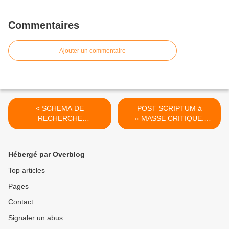
Commentaires
Ajouter un commentaire
< SCHEMA DE
POST SCRIPTUM à
RECHERCHE
« MASSE CRITIQUE.
CONCEPTUELLE, 8
HYPOTHĖSES. TRAVAIL ».
ARTICLE DU RECUEIL
>
septembre 2022-janvier
Hébergé par Overblog
2023 ET SUITE (janvier-
février 2023)...
Top articles
Pages
Contact
Signaler un abus