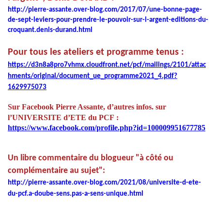
http://pierre-assante.over-blog.com/2017/07/une-bonne-page-
de-sept-leviers-pour-prendre-le-pouvoir-sur-l-argent-editions-du-
croquant.denis-durand.html
Pour tous les ateliers et programme tenus : 
https://d3n8a8pro7vhmx.cloudfront.net/pcf/mailings/2101/attac
hments/original/document_ue_programme2021_4.pdf?
1629975073
Sur Facebook Pierre Assante, d’autres infos. sur
l’UNIVERSITE d’ETE du PCF :
https://www.facebook.com/profile.php?id=100009951677785
Un libre commentaire du blogueur "à côté ou
complémentaire au sujet":
http://pierre-assante.over-blog.com/2021/08/universite-d-ete-
du-pcf.a-doube-sens.pas-a-sens-unique.html