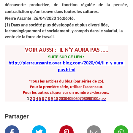
découverte productive, de fonction régulée de la pensée,
contradiction qu’on trouve dans toutes les cultures.
Pierre Assante. 26/04/2020 16:06:46.
(1) Dans une société plus développée et plus diversifiée,
technologiquement et socialement, y compris dans le salariat, la
vente de la force de travail.
VOIR AUSSI : IL N’Y AURA PAS .....
SUITE SUR CE LIEN :
http://pierre.assante.over-blog.com/2020/04/il-n-y-aura-
pas.html
*Tous les articles du blog (par séries de 25).
Pour la première série, utiliser l'ascenseur.
Pour les autres cliquer sur un nombre ci-dessous:
1
2
3
4
5
6
7
8
9
10
20
30
40
50
60
70
80
90
100
>
>>
Partager