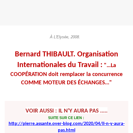
À L'Elysée, 2008.
Bernard THIBAULT. Organisation
Internationales du Travail :
"…La
COOP
É
RATION
doit remplacer la concurrence
COMME MOTEUR DES
É
CHANGES..."
VOIR AUSSI : IL N’Y AURA PAS .....
SUITE SUR CE LIEN :
http://pierre.assante.over-blog.com/2020/04/il-n-y-aura-
pas.html