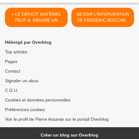
< LE DÉFICIT MATÉRIEL
REVOIR L’INTERVENTION
PEUT-IL INDUIRE UN
DE FREDERIC BOCCARA
DÉFICIT DES RÉSERVES
DU 27 AVRIL 2020. Débat
D’ALTERNATIVE ?
sur l'économie. >
(SUITE…)
Hébergé par Overblog
Top articles
Pages
Contact
Signaler un abus
C.G.U.
Cookies et données personnelles
Préférences cookies
Voir le profil de Pierre Assante sur le portail Overblog
Créer un blog sur Overblog