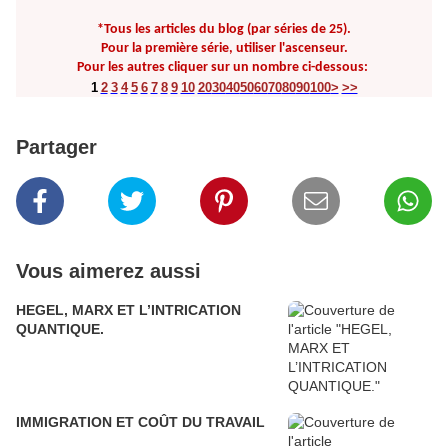
*Tous les articles du blog (par séries de 25).
Pour la première série, utiliser l'ascenseur.
Pour les autres cliquer sur un nombre ci-dessous:
1
2
3
4
5
6
7
8
9
10
20
30
40
50
60
70
80
90
100
>
>>
Partager
Vous aimerez aussi
HEGEL, MARX ET L’INTRICATION
QUANTIQUE.
IMMIGRATION ET COÛT DU TRAVAIL