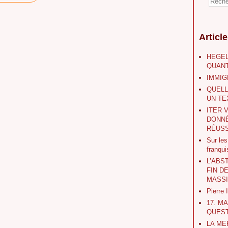
Articl
HEGEL
QUANT
IMMIG
QUELL
UN TE
ITER 
DONNÉ
RÉUSS
Sur le
franqu
L’ABS
FIN D
MASS
Pierre
17. M
QUEST
LA ME