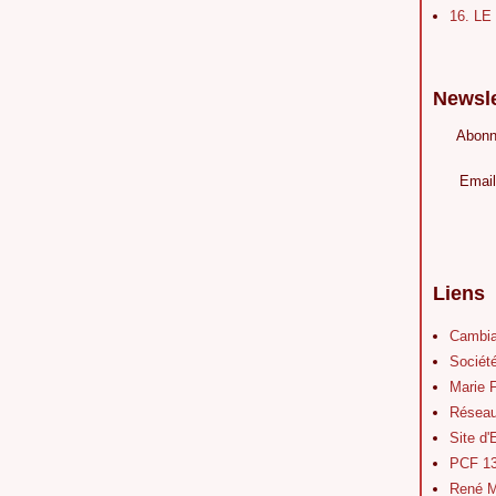
16. L
Newsle
Abonn
Email
Liens
Cambia
Société
Marie 
Réseau
Site d
PCF 1
René M