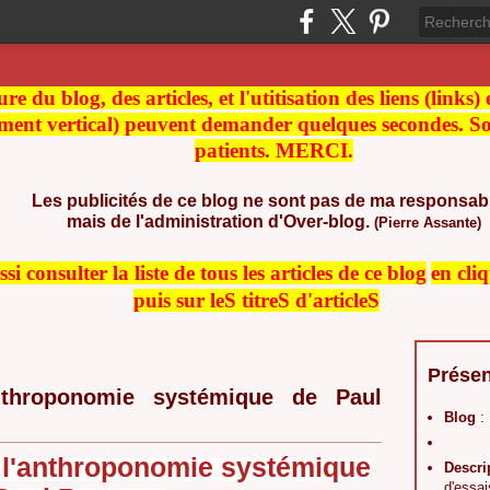
re du blog, des articles, et l'utitisation des liens (links)
ment vertical) peuvent demander quelques secondes. Soy
patients. MERCI.
Les publicités de ce blog ne sont pas de ma responsabi
mais de l'administration d'Over-blog.
(Pierre Assante)
i consulter la liste de t
ous les articles de ce blog
en cli
puis sur leS titreS d'articleS
Présen
throponomie systémique de Paul
Blog
:
 l'anthroponomie systémique
Descri
d'essai