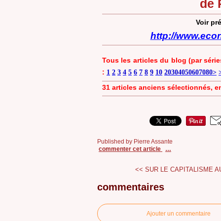
de 
Voir pr
http://www.eco
Tous les articles du blog (par série
:
1
2
3
4
5
6
7
8
9
10
20
30
40
50
60
70
80
>
31 articles anciens sélectionnés, e
Published by Pierre Assante
commenter cet article
…
<< SUR LE CAPITALISME AU
commentaires
Ajouter un commentaire