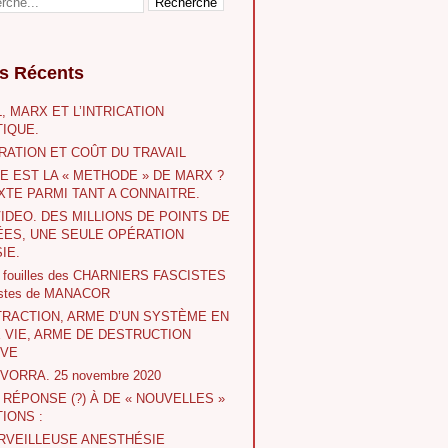
es Récents
, MARX ET L’INTRICATION
IQUE.
RATION ET COÛT DU TRAVAIL
E EST LA « METHODE » DE MARX ?
XTE PARMI TANT A CONNAITRE.
VIDEO. DES MILLIONS DE POINTS DE
ES, UNE SEULE OPÉRATION
IE.
s fouilles des CHARNIERS FASCISTES
istes de MANACOR
TRACTION, ARME D’UN SYSTÈME EN
E VIE, ARME DE DESTRUCTION
IVE
 IVORRA. 25 novembre 2020
A RÉPONSE (?) À DE « NOUVELLES »
IONS :
RVEILLEUSE ANESTHÉSIE