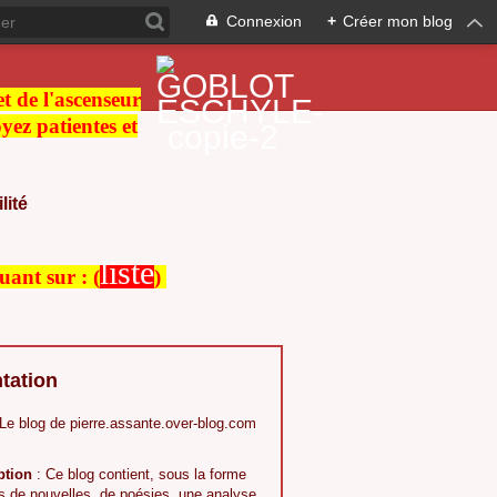
Connexion
+
Créer mon blog
 et de l'ascenseur
ez patientes et
lité
liste
quant sur :
(
)
tation
 Le blog de pierre.assante.over-blog.com
ption
: Ce blog contient, sous la forme
s,de nouvelles, de poésies, une analyse