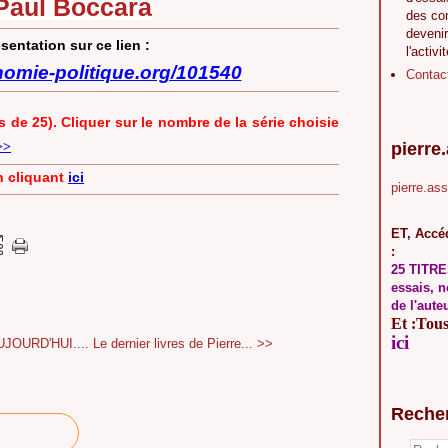
Paul Boccara
des co
devenir
ésentation sur ce lien :
l'activi
nomie-politique.org/101540
Contac
s de 25). Cliquer sur le nombre de la série choisie
>>
pierre
n cliquant
ici
pierre.as
ET, Accéd
:
25 TITRE
essais, n
de l'aute
Et :Tous 
ici
JOURD'HUI....
Le dernier livres de Pierre... >>
Reche