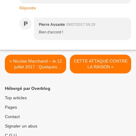
Répondre
P
Pierre Assante
09/07/2017 09:28
Bien d'accord !
< Nicolas Marchand – le 12
CETTE ATTAQUE CONTRE
juillet 2017 : Quelques
LA RAISON >
réflexions pour les débats
des communistes et leur
Université d'été
Hébergé par Overblog
Top articles
Pages
Contact
Signaler un abus
C.G.U.