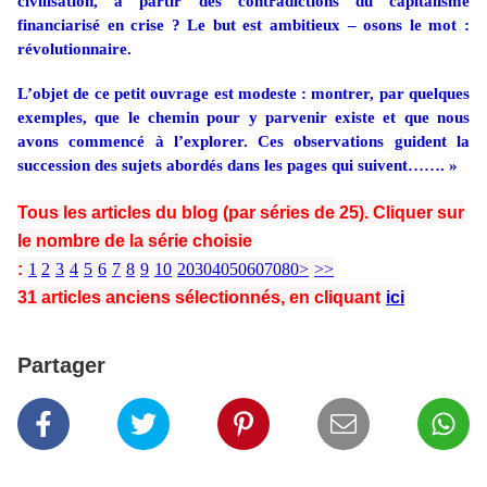
civilisation, à partir des contradictions du capitalisme
financiarisé en crise ? Le but est ambitieux – osons le mot :
révolutionnaire.
L’objet de ce petit ouvrage est modeste : montrer, par quelques
exemples, que le chemin pour y parvenir existe et que nous
avons commencé à l’explorer. Ces observations guident la
succession des sujets abordés dans les pages qui suivent……. »
Tous les articles du blog (par séries de 25). Cliquer sur
le nombre de la série choisie
:
1
2
3
4
5
6
7
8
9
10
20
30
40
50
60
70
80
>
>>
31 articles anciens sélectionnés, en cliquant
ici
Partager